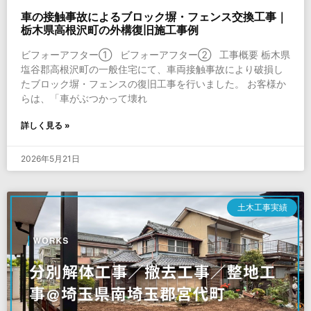
車の接触事故によるブロック塀・フェンス交換工事｜
栃木県高根沢町の外構復旧施工事例
ビフォーアフター① ビフォーアフター② 工事概要 栃木県
塩谷郡高根沢町の一般住宅にて、車両接触事故により破損し
たブロック塀・フェンスの復旧工事を行いました。 お客様か
らは、「車がぶつかって壊れ
詳しく見る »
2026年5月21日
土木工事実績