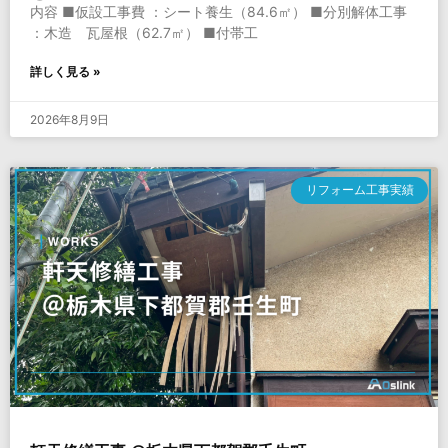
内容 ■仮設工事費 ：シート養生（84.6㎡） ■分別解体工事
：木造 瓦屋根（62.7㎡） ■付帯工
詳しく見る »
2026年8月9日
リフォーム工事実績