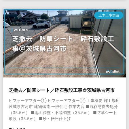
土木工事実績
芝撤去／防草シート／砕石敷設工事＠茨城県古河市
ビフォーアフター① ビフォーアフター② 工事概要 施工場所
茨城県古河市 建物構造 一般住宅 作業内容 ■既存芝撤去処分
（35.5㎡） ■地面調整・不陸調整（35.5㎡） ■防草シート
敷設（35.5㎡） ■砂・転圧仕上げ