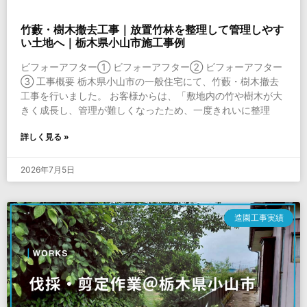
竹藪・樹木撤去工事｜放置竹林を整理して管理しやす
い土地へ｜栃木県小山市施工事例
ビフォーアフター① ビフォーアフター② ビフォーアフター
③ 工事概要 栃木県小山市の一般住宅にて、竹藪・樹木撤去
工事を行いました。 お客様からは、「敷地内の竹や樹木が大
きく成長し、管理が難しくなったため、一度きれいに整理
詳しく見る »
2026年7月5日
造園工事実績