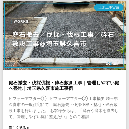
土木工事実績
庭石撤去・伐採伐根・砕石敷き工事｜管理しやすい庭
へ整地｜埼玉県久喜市施工事例
ビフォーアフター① ビフォーアフター② 工事概要 埼玉県
久喜市の一般住宅にて、庭石撤去・伐採伐根・整地・砕石敷
設工事を行いました。 お客様からは、「庭石や庭木を撤去し
て、管理しやすい庭に整えたい」とのご相談
詳しく見る »