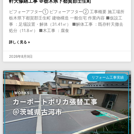
軒天修繕工事 ＠栃木県下都賀郡壬生町
ビフォーアフター① ビフォーアフター② 工事概要 施工場所
栃木県下都賀郡壬生町 建物構造 一般住宅 作業内容 ■仮設工
事 ：足場設置・解体（31.41㎡） ■解体工事 ：既存軒天撤去
処分（11.8㎡） ■木工事 ：腐食
詳しく見る »
2026年8月9日
リフォーム工事実績