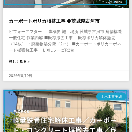
カーポートポリカ張替工事 ＠茨城県古河市
ビフォーアフター 工事概要 施工場所 茨城県古河市 建物構造
一般住宅 作業内容 ■既存撤去工事 ：既存ポリカ解体撤去
（14枚） ：廃棄物処分費（2㎥） ■カーポートポリカーボネ
ート板張替工事 ：LIXILフーゴR2台
詳しく見る »
2026年8月9日
土木工事実績