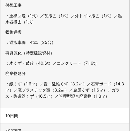
付帯工事
：重機回送（1式）／瓦撤去（1式）／外トイレ撤去（1式）／温
水器撤去（1式）
収集運搬
：運搬車両 4t車（25台）
再資源化（特定建設資材）
：木くず・破砕（40.6t）／コンクリート（71.6t）
廃棄物処分
：紙くず（1.6㎥）／畳・繊維くず（3.2㎥）／石膏ボード（14.3
㎥）／廃プラスチック類（3.2㎥）／金属くず（1.6㎥）／ガラ
ス・陶磁器くず（16.5㎥）／管理型混合廃棄物（1.3㎥）
10日間
400万円～