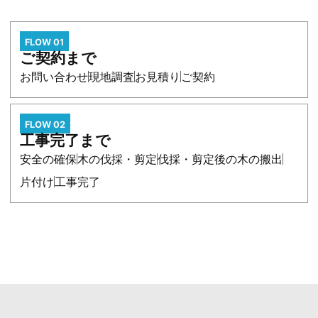
FLOW 01
ご契約まで
お問い合わせ
現地調査
お見積り
ご契約
FLOW 02
工事完了まで
安全の確保
木の伐採・剪定
伐採・剪定後の木の搬出
片付け
工事完了