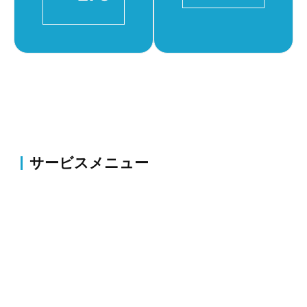
サービスメニュー
伐採・草刈り
伐採・抜根、剪定、植栽、草刈り、薬剤散布・害虫駆
除等のお庭の整備・改修
外構
コンクリート・アスファルト補修、ブロック塀・フェ