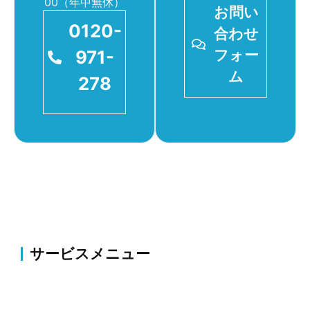
00（年中無休）
お問い
0120-
合わせ
971-
フォー
ム
278
サービスメニュー
伐採・草刈り
伐採・抜根、剪定、植栽、草刈り、薬剤散布・害虫駆