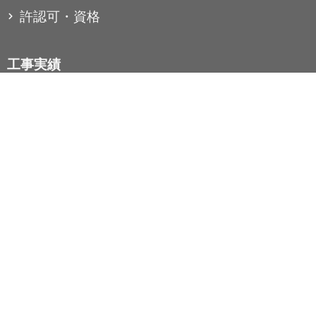
許認可・資格
工事実績
コラム
お知らせ
お問い合わせ
個人情報保護方針
株式会社Oslink（オーエスリンク）
〒328-0125 栃木県栃木市吹上町１７６