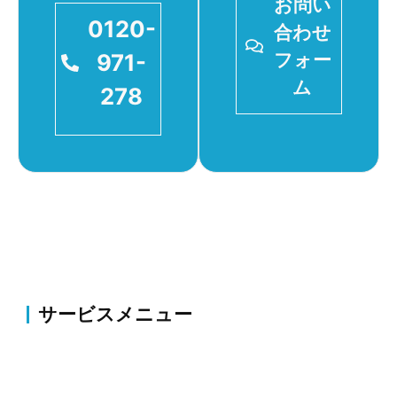
お問い
0120-
合わせ
971-
フォー
ム
278
サービスメニュー
伐採・草刈り
伐採・抜根、剪定、植栽、草刈り、薬剤散布・害虫駆