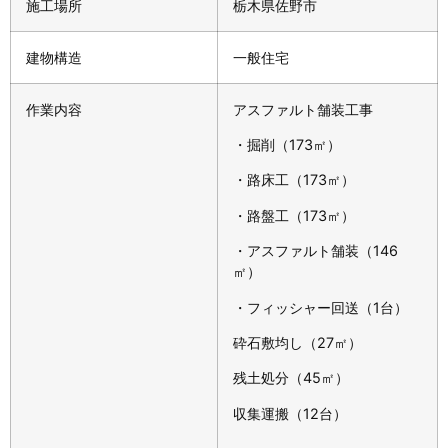
施工場所
栃木県佐野市
建物構造
一般住宅
作業内容
アスファルト舗装工事
・掘削（173㎡）
・路床工（173㎡）
・路盤工（173㎡）
・アスファルト舗装（146
㎡）
・フィッシャー回送（1台）
砕石敷均し（27㎡）
残土処分（45㎡）
収集運搬（12台）