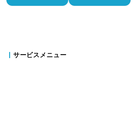
サービスメニュー
伐採・草刈り
伐採・抜根、剪定、植栽、草刈り、薬剤散布・害虫駆
除等のお庭の整備・改修
外構
コンクリート・アスファルト補修、ブロック塀・フェ
ンス新設、駐車場拡張、整地、砕石等