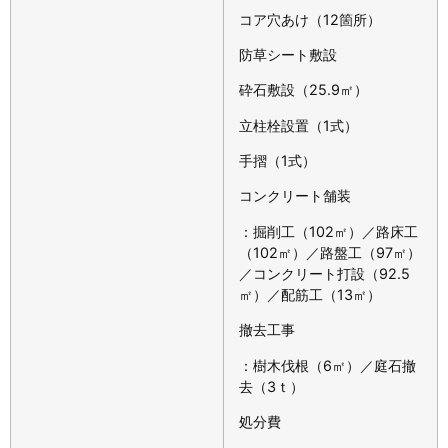
コア穴あけ（12箇所）
防草シート敷設
砕石敷設（25.9㎡）
立柱栓設置（1式）
手摺（1式）
コンクリート舗装
：掘削工（102㎡）／路床工
（102㎡）／路盤工（97㎡）
／コンクリート打設（92.5
㎡）／配筋工（13㎡）
撤去工事
：樹木伐根（6㎡）／庭石撤
去（3ｔ）
処分費