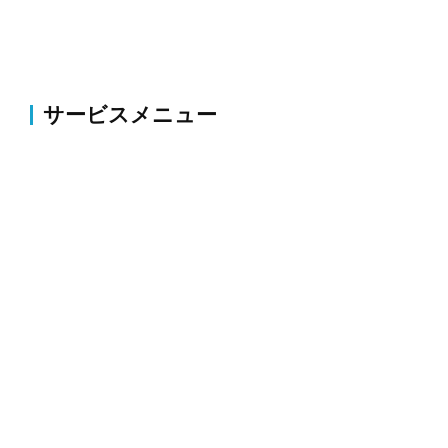
サービスメニュー
伐採・草刈り
伐採・抜根、剪定、植栽、草刈り、薬剤散布・害虫駆
除等のお庭の整備・改修
外構
コンクリート・アスファルト補修、ブロック塀・フェ
ンス新設、駐車場拡張、整地、砕石等
解体