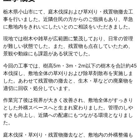
栃木県小山市にて、庭木伐採および草刈り・残置物撤去工
事を行いました。近隣住民の方からのご指摘もあり、早急
に敷地内をきれいにしたいとのご相談をいただきました。
現地では樹木や雑草が広範囲に繁茂しており、日常の管理
が難しい状態でした。また、残置物も点在していたため、
景観や動線にも課題がある状況でした。
今回の工事では、樹高5m・3m・2m以下の樹木を合計約45
本伐採し、敷地全体の草刈りおよび除草剤散布を実施しま
した。あわせて残置物の撤去と、生木・草などの廃棄物を
適切に回収・処分しています。
作業完了後は視界が大きく改善され、敷地全体がすっきり
とした外構スペースへと生まれ変わりました。管理のしや
すさも向上し、近隣への配慮にもつながる環境となりまし
た。
庭木伐採・草刈り・残置物撤去など、敷地内の外構整備も