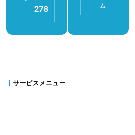
ム
278
サービスメニュー
伐採・草刈り
伐採・抜根、剪定、植栽、草刈り、薬剤散布・害虫駆
除等のお庭の整備・改修