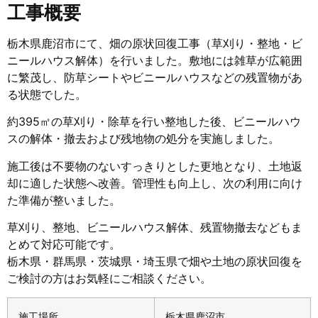
工事概要
栃木県鹿沼市にて、畑の原状回復工事（草刈り・整地・ビ
ニールハウス解体）を行いました。敷地には雑草が広範囲
に繁茂し、防草シートやビニールハウスなどの残置物があ
る状態でした。
約395㎡の草刈り・除草を行い整地した後、ビニールハウ
スの解体・撤去および残地物の処分を実施しました。
施工後は不要物のないすっきりとした更地となり、土地返
却に適した状態へ改善。管理性も向上し、次の利用に向け
た準備が整いました。
草刈り、整地、ビニールハウス解体、残置物撤去などもま
とめて対応可能です。
栃木県・群馬県・茨城県・埼玉県で畑や土地の原状回復を
ご検討の方はお気軽にご相談ください。
施工場所
栃木県鹿沼市