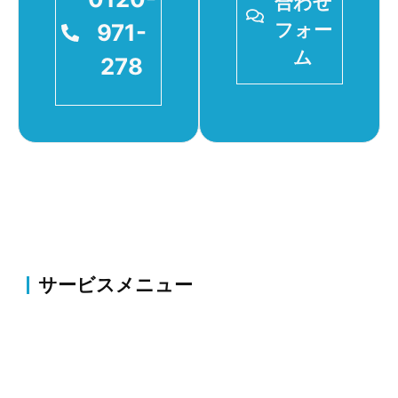
合わせ
971-
フォー
ム
278
サービスメニュー
伐採・草刈り
伐採・抜根、剪定、植栽、草刈り、薬剤散布・害虫駆
除等のお庭の整備・改修