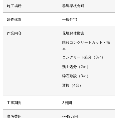
施工場所
群馬県板倉町
建物構造
一般住宅
作業内容
花壇解体撤去
階段コンクリートカット・撤
去
コンクリート処分（3㎥）
残土処分（2㎥）
砕石敷設（3㎡）
運搬（4台）
工事期間
3日間
参考費用
〜49万円