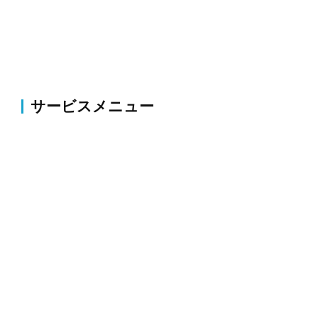
サービスメニュー
伐採・草刈り
伐採・抜根、剪定、植栽、草刈り、薬剤散布・害虫駆
除等のお庭の整備・改修
外構
コンクリート・アスファルト補修、ブロック塀・フェ
ンス新設、駐車場拡張、整地、砕石等