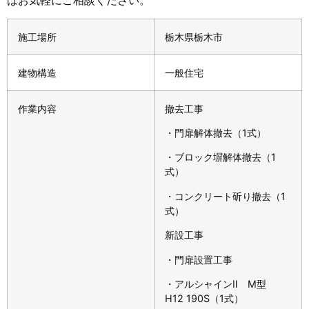
はお気軽にご相談ください。
施工場所
栃木県栃木市
建物構造
一般住宅
作業内容
撤去工事
・門扉解体撤去（1式）
・ブロック塀解体撤去（1
式）
・コンクリート斫り撤去（1
式）
新設工事
・門扉設置工事
・アルシャインⅡ M型
H12 190S（1式）