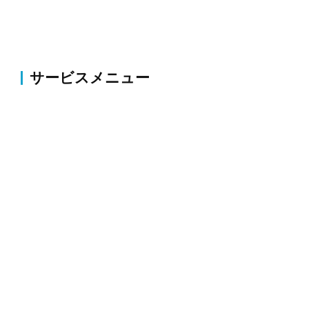
サービスメニュー
伐採・草刈り
伐採・抜根、剪定、植栽、草刈り、薬剤散布・害虫駆
除等のお庭の整備・改修
外構
コンクリート・アスファルト補修、ブロック塀・フェ
ンス新設、駐車場拡張、整地、砕石等
解体