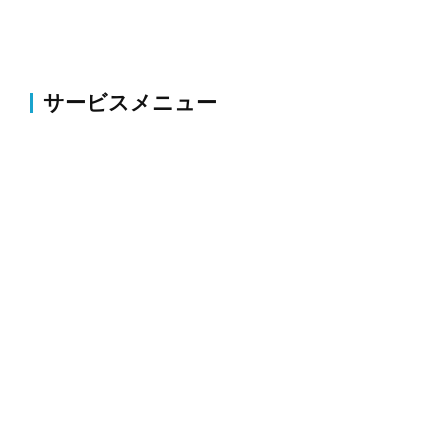
サービスメニュー
伐採・草刈り
伐採・抜根、剪定、植栽、草刈り、薬剤散布・害虫駆
除等のお庭の整備・改修
外構
コンクリート・アスファルト補修、ブロック塀・フェ
ンス新設、駐車場拡張、整地、砕石等
解体
空き家・木造・物置・プレハブ・倉庫等の建物や家周