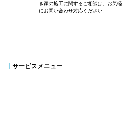
き家の施工に関するご相談は、お気軽
にお問い合わせ対応ください。
サービスメニュー
伐採・草刈り
伐採・抜根、剪定、植栽、草刈り、薬剤散布・害虫駆
除等のお庭の整備・改修
外構
コンクリート・アスファルト補修、ブロック塀・フェ