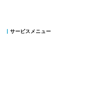
サービスメニュー
伐採・草刈り
伐採・抜根、剪定、植栽、草刈り、薬剤散布・害虫駆
除等のお庭の整備・改修
外構
コンクリート・アスファルト補修、ブロック塀・フェ
ンス新設、駐車場拡張、整地、砕石等