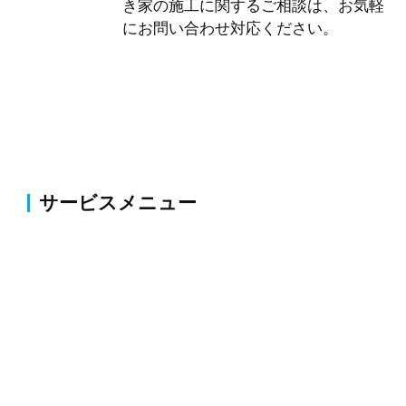
き家の施工に関するご相談は、お気軽
にお問い合わせ対応ください。
サービスメニュー
伐採・草刈り
伐採・抜根、剪定、植栽、草刈り、薬剤散布・害虫駆
除等のお庭の整備・改修
外構
コンクリート・アスファルト補修、ブロック塀・フェ