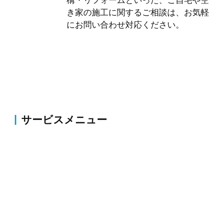
構・リフォームといった、ご自宅や空
き家の施工に関するご相談は、お気軽
にお問い合わせ対応ください。
サービスメニュー
伐採・草刈り
伐採・抜根、剪定、植栽、草刈り、薬剤散布・害虫駆
除等のお庭の整備・改修
外構