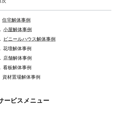
目次
住宅解体事例
小屋解体事例
ビニールハウス解体事例
花壇解体事例
店舗解体事例
看板解体事例
資材置場解体事例
サービスメニュー
伐採・草刈り
伐採・抜根、剪定、植栽、草刈り、薬剤散布・害虫駆
除等のお庭の整備・改修