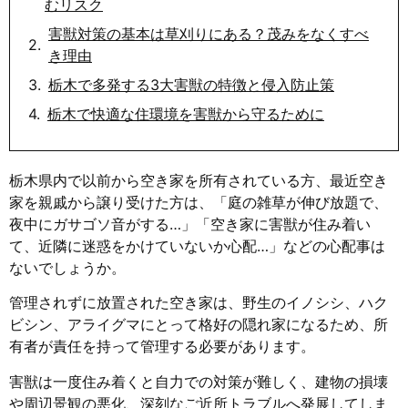
むリスク
害獣対策の基本は草刈りにある？茂みをなくすべ
き理由
栃木で多発する3大害獣の特徴と侵入防止策
栃木で快適な住環境を害獣から守るために
栃木県内で以前から空き家を所有されている方、最近空き
家を親戚から譲り受けた方は、「庭の雑草が伸び放題で、
夜中にガサゴソ音がする…」「空き家に害獣が住み着い
て、近隣に迷惑をかけていないか心配…」などの心配事は
ないでしょうか。
管理されずに放置された空き家は、野生のイノシシ、ハク
ビシン、アライグマにとって格好の隠れ家になるため、所
有者が責任を持って管理する必要があります。
害獣は一度住み着くと自力での対策が難しく、建物の損壊
や周辺景観の悪化、深刻なご近所トラブルへ発展してしま