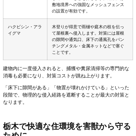
敷地境界への強固なメッシュフェンス
の設置が有効です。
ハクビシン・アラ
木登りが得意で雨樋や庭木の枝を伝っ
イグマ
て屋根裏へ侵入します。対策には屋根
の隙間や通気口、床下の通風孔をパン
チングメタル・金属ネットなどで塞ぐ
ことです。
建物内に一度侵入されると、捕獲や糞尿清掃等の専門的な
消毒も必要になり、対策コストが跳ね上がります。
「床下に隙間がある」「物置が壊れかけている」といった
段階で、物理的な侵入経路を遮断することが最大の対策と
なります。
栃木で快適な住環境を害獣から守る
ために