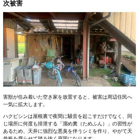
次被害
害獣が住み着いた空き家を放置すると、被害は周辺住民へ
一気に拡大します。
ハクビシンは屋根裏で夜間に騒音を起こすだけでなく、同
じ場所に何度も排泄する「溜め糞（ためふん）」の習性が
あるため、天井に強烈な悪臭を伴うシミを作り、やがて天
井板を腐らせて踏み抜く原因になります。