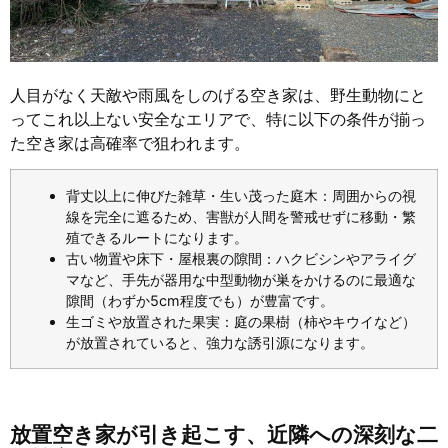
人目がなく天敵や雨風をしのげる空き家は、野生動物にと
ってこれ以上ない安全なエリアで、特に以下の条件が揃っ
た空き家は高確率で狙われます。
背丈以上に伸びた雑草・生い茂った庭木：周囲からの視
線を完全に遮るため、害獣が人間を警戒せずに移動・繁
殖できるルートになります。
古い物置や床下・屋根裏の隙間：ハクビシンやアライグ
マなど、手先が器用な中型動物が巣をかけるのに最適な
隙間（わずか5cm程度でも）が豊富です。
生ゴミや放置された果実：庭の果樹（柿やキウイなど）
が放置されていると、強力な誘引源になります。
放置空き家が引き起こす、近隣への深刻な二