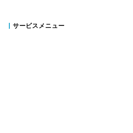
サービスメニュー
伐採・草刈り
伐採・抜根、剪定、植栽、草刈り、薬剤散布・害虫駆
除等のお庭の整備・改修
外構
コンクリート・アスファルト補修、ブロック塀・フェ
ンス新設、駐車場拡張、整地、砕石等
解体
空き家・木造・物置・プレハブ・倉庫等の建物や家周
りにある構造物の取り壊し