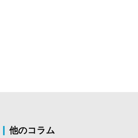
リフォーム
トイレ・キッチン・バスルーム、クロス・壁紙張替
え、外壁塗装、雨漏り・屋根工事等
他のコラム