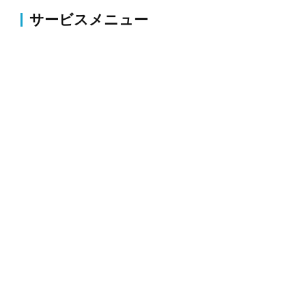
サービスメニュー
伐採・草刈り
伐採・抜根、剪定、植栽、草刈り、薬剤散布・害虫駆
除等のお庭の整備・改修
外構
コンクリート・アスファルト補修、ブロック塀・フェ
ンス新設、駐車場拡張、整地、砕石等
解体
空き家・木造・物置・プレハブ・倉庫等の建物や家周
りにある構造物の取り壊し