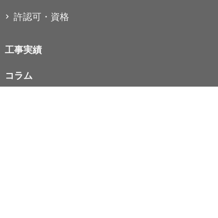
許認可・資格
工事実績
コラム
お知らせ
お問い合わせ
個人情報保護方針
株式会社Oslink（オーエスリンク）
〒328-0125 栃木県栃木市吹上町１７６