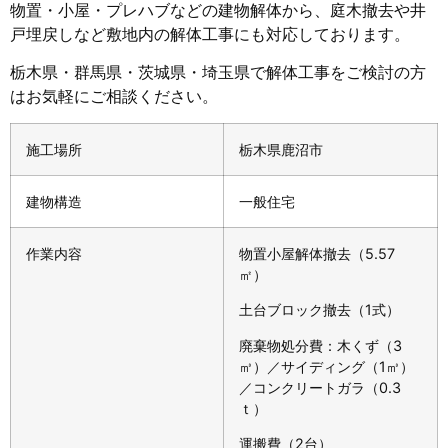
物置・小屋・プレハブなどの建物解体から、庭木撤去や井
戸埋戻しなど敷地内の解体工事にも対応しております。
栃木県・群馬県・茨城県・埼玉県で解体工事をご検討の方
はお気軽にご相談ください。
施工場所
栃木県鹿沼市
建物構造
一般住宅
作業内容
物置小屋解体撤去（5.57
㎡）
土台ブロック撤去（1式）
廃棄物処分費：木くず（3
㎥）／サイディング（1㎥）
／コンクリートガラ（0.3
ｔ）
運搬費（2台）