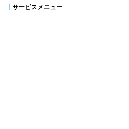
サービスメニュー
伐採・草刈り
伐採・抜根、剪定、植栽、草刈り、薬剤散布・害虫駆
除等のお庭の整備・改修
外構
コンクリート・アスファルト補修、ブロック塀・フェ
ンス新設、駐車場拡張、整地、砕石等
解体
空き家・木造・物置・プレハブ・倉庫等の建物や家周
りにある構造物の取り壊し