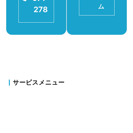
ム
278
サービスメニュー
伐採・草刈り
伐採・抜根、剪定、植栽、草刈り、薬剤散布・害虫駆
除等のお庭の整備・改修