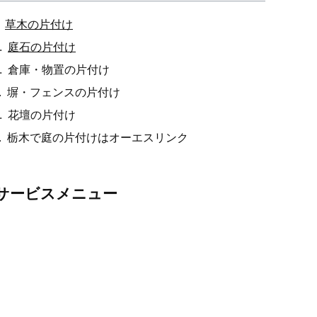
草木の片付け
庭石の片付け
倉庫・物置の片付け
塀・フェンスの片付け
花壇の片付け
栃木で庭の片付けはオーエスリンク
サービスメニュー
伐採・草刈り
伐採・抜根、剪定、植栽、草刈り、薬剤散布・害虫駆
除等のお庭の整備・改修