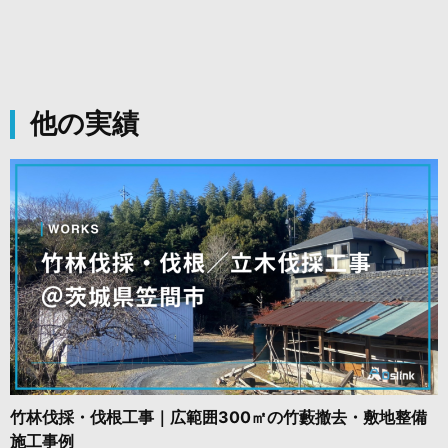
他の実績
竹林伐採・伐根工事｜広範囲300㎡の竹藪撤去・敷地整備
施工事例