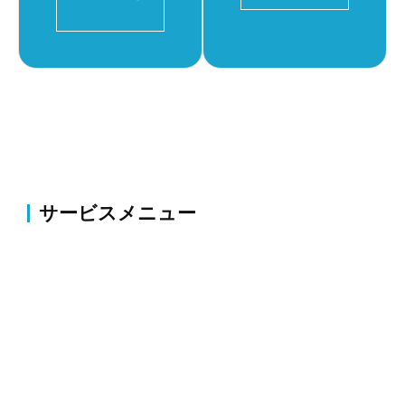
サービスメニュー
伐採・草刈り
伐採・抜根、剪定、植栽、草刈り、薬剤散布・害虫駆
除等のお庭の整備・改修
外構
コンクリート・アスファルト補修、ブロック塀・フェ