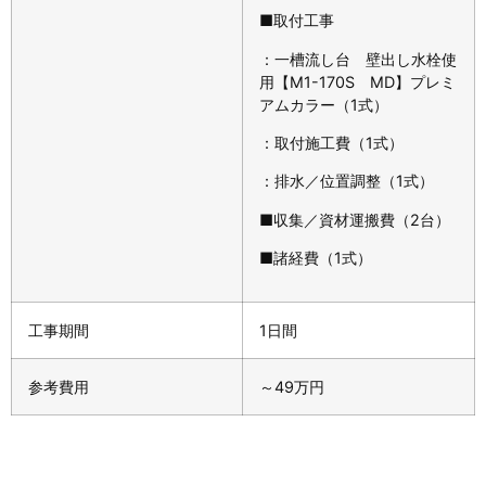
■取付工事
：一槽流し台 壁出し水栓使
用【M1-170S MD】プレミ
アムカラー（1式）
：取付施工費（1式）
：排水／位置調整（1式）
■収集／資材運搬費（2台）
■諸経費（1式）
工事期間
1日間
参考費用
～49万円