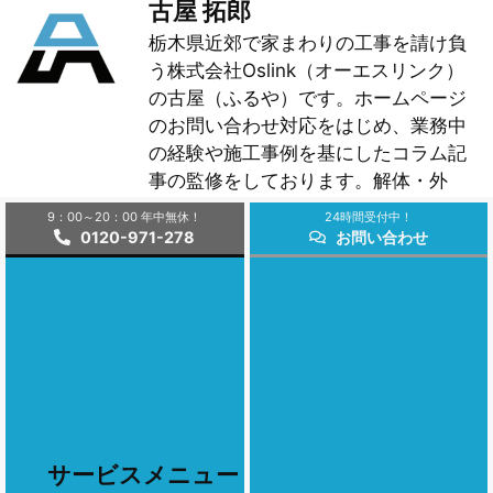
古屋 拓郎
栃木県近郊で家まわりの工事を請け負
う株式会社Oslink（オーエスリンク）
の古屋（ふるや）です。ホームページ
のお問い合わせ対応をはじめ、業務中
の経験や施工事例を基にしたコラム記
事の監修をしております。解体・外
構・リフォームといった、ご自宅や空
9：00～20：00 年中無休！
24時間受付中！
き家の施工に関するご相談は、お気軽
0120-971-278
お問い合わせ
にお問い合わせ対応ください。
サービスメニュー