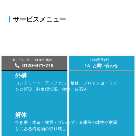
サービスメニュー
伐採・草刈り
伐採・抜根、剪定、植栽、草刈り、薬剤散布・害虫駆
除等のお庭の整備・改修
9：00～20：00 年中無休！
24時間受付中！
0120-971-278
お問い合わせ
外構
コンクリート・アスファルト補修、ブロック塀・フェ
ンス新設、駐車場拡張、整地、砕石等
解体
空き家・木造・物置・プレハブ・倉庫等の建物や家周
りにある構造物の取り壊し