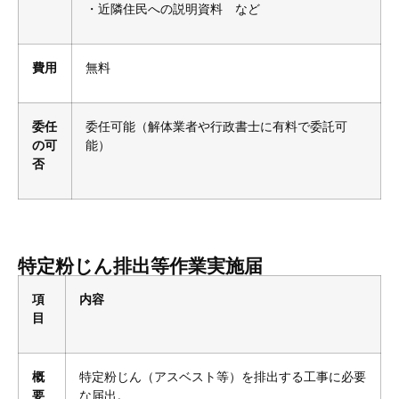
・近隣住民への説明資料 など
費用
無料
委任
委任可能（解体業者や行政書士に有料で委託可
の可
能）
否
特定粉じん排出等作業実施届
項
内容
目
概
特定粉じん（アスベスト等）を排出する工事に必要
要
な届出。