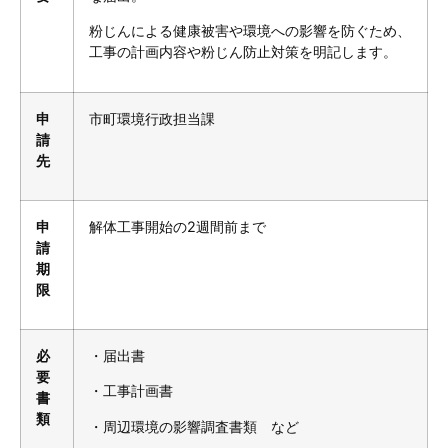
粉じんによる健康被害や環境への影響を防ぐため、
工事の計画内容や粉じん防止対策を明記します。
申
市町環境行政担当課
請
先
申
解体工事開始の2週間前まで
請
期
限
必
・届出書
要
・工事計画書
書
類
・周辺環境の影響調査書類 など