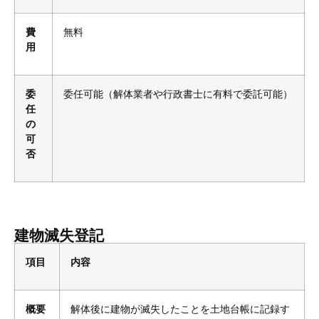
費
無料
用
委
委任可能（解体業者や行政書士に有料で委託可能）
任
の
可
否
建物滅失登記
項目
内容
概要
解体後に建物が滅失したことを土地台帳に記録す