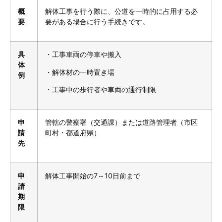
概
解体工事を行う際に、公道を一時的に占用する必
要
要がある場合に行う手続きです。
具
・工事車両の停車や搬入
体
・解体材の一時置き場
例
・工事中の歩行者や車両の通行制限
申
管轄の警察署（交通課）または道路管理者（市区
請
町村・都道府県）
先
申
解体工事開始の7～10日前まで
請
期
限